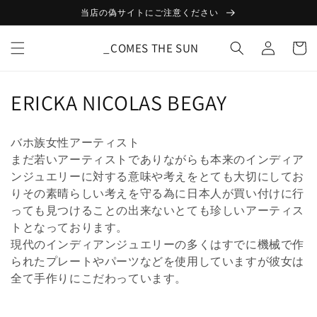
コンテ
当店の偽サイトにご注意ください
ンツに
ロ
進む
カ
グ
_COMES THE SUN
ー
イ
ト
ン
コ
ERICKA NICOLAS BEGAY
レ
バホ族女性アーティスト
ク
まだ若いアーティストでありながらも本来のインディア
ンジュエリーに対する意味や考えをとても大切にしてお
シ
りその素晴らしい考えを守る為に日本人が買い付けに行
ョ
っても見つけることの出来ないとても珍しいアーティス
トとなっております。
ン
現代のインディアンジュエリーの多くはすでに機械で作
:
られたプレートやパーツなどを使用していますが彼女は
全て手作りにこだわっています。